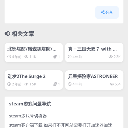
分享
相关文章
管理发布
HOT
管理发布
HOT
svip专属
svip专属
北部塔防/诺森德塔防/No
真・三国无双７ with 猛
rthend Tower Defense
将传
4 年前
1.1K
1
4 年前
2.3K
管理发布
HOT
管理发布
HOT
svip专属
svip专属
迸发2The Surge 2
异星探险家ASTRONEER
2 年前
1.5K
1
4 年前
564
steam游戏问题导航
steam多账号切换器
steam客户端下载
如果打不开网站需要打开加速器加速