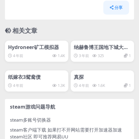
分享
相关文章
管理发布
HOT
管理发布
HOT
svip专属
svip专属
Hydroneer矿工模拟器
纳赫鲁博王国地下城大师/
Naheulbeuk’s Dungeo
4 年前
1.4K
3 年前
325
1
n Master
管理发布
HOT
管理发布
HOT
离线游戏平台别问
svip专属
纸嫁衣3鸳鸯债
真探
4 年前
1.3K
4 年前
1.6K
1
steam游戏问题导航
steam多账号切换器
steam客户端下载
如果打不开网站需要打开加速器加速
steam社区 即可推荐网易UU