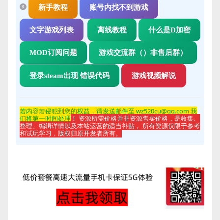
新手教程
账号内找不到游戏
文字游戏列表
离线教程
什么是D加密
MOD订阅问题
游戏交流群（）非售后群）
登录steam出现 错误代码
游戏视频解说
若内容若侵
犯到您的权益，请发送邮件至 wz520cu@qq.com 我
们将第一时间处理
！ 资源所需价格并非资源售卖价格，是收集、
整理、编辑详情以及本站运营的适当补贴， 所有资源仅限于参考
和试玩学习，版权归原开发者所有。