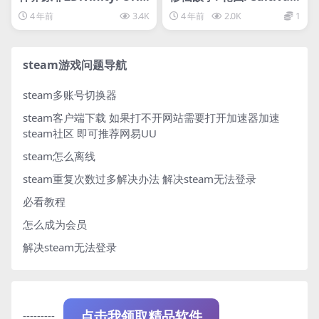
inal Sin 2 – Definitive E
on Story: Reincarnatio
4 年前
3.4K
4 年前
2.0K
1
dition
n
steam游戏问题导航
steam多账号切换器
steam客户端下载
如果打不开网站需要打开加速器加速
steam社区 即可推荐网易UU
steam怎么离线
steam重复次数过多解决办法
解决steam无法登录
必看教程
怎么成为会员
解决steam无法登录
---------
点击我领取精品软件