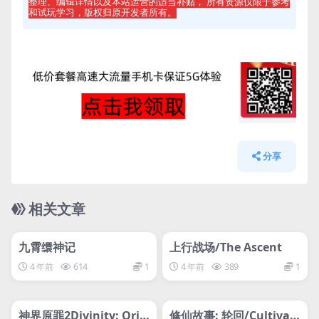
整理、编辑详情以及本站运营的适当补贴， 所有资源仅限于参考
和试玩学习，版权归原开发者所有。
分享
相关文章
管理发布
HOT
管理发布
HOT
svip专属
svip专属
九霄缳神记
上行战场/The Ascent
4 年前
614
1
4 年前
389
1
管理发布
HOT
管理发布
HOT
svip专属
svip专属
神界原罪2Divinity: Orig
修仙故事: 轮回/Cultivati